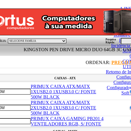
A I
Condições Gerai
Politica de
PÓ
Termos e
Pedid
Pesquisa
ÍLIA:
Rápida:
Incidênci
KINGSTON PEN DRIVE MICRO DUO 64GB 3C USB-A USB
MA
CO
ORDENAR:
PREÇO
UT
Retorno de I
Config
CAIXAS - ATX
Configur
PRIMUX CAIXA ATX/MATX
Configurado
1XUSB2.0 1XUSB3.0 C/ FONTE
Soft
500W BLACK
PRIMUX CAIXA ATX/MATX
2XUSB2.0 1XUSB3.0 C/ FONTE
500W BLACK
PRIMUX CAIXA GAMING PB201 4
VENTILADORES RGB, S/ FONTE