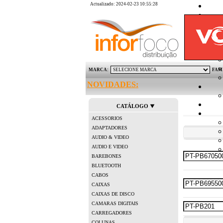
Actualizado: 2024-02-23 10:55:28
MARCA:
FAM
NOVIDADES:
CATÁLOGO
ACESSORIOS
ADAPTADORES
AUDIO & VIDEO
AUDIO E VIDEO
BAREBONES
BLUETOOTH
CABOS
CAIXAS
CAIXAS DE DISCO
CAMARAS DIGITAIS
CARREGADORES
COLUNAS