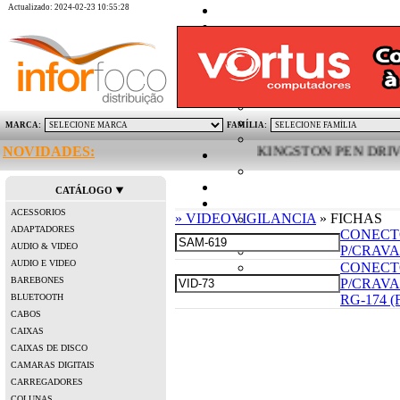
Actualizado: 2024-02-23 10:55:28
MARCA:
FAMÍLIA:
NOVIDADES:
KINGSTON PEN DRIVE MI
CATÁLOGO
ACESSORIOS
» VIDEOVIGILANCIA
» FICHAS
ADAPTADORES
CONECT
AUDIO & VIDEO
P/CRAVA
AUDIO E VIDEO
CONECT
BAREBONES
P/CRAV
BLUETOOTH
RG-174 (
CABOS
CAIXAS
CAIXAS DE DISCO
CAMARAS DIGITAIS
CARREGADORES
COLUNAS