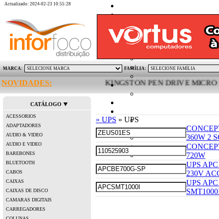
Actualizado: 2024-02-23 10:55:28
MARCA:
FAMÍLIA:
NOVIDADES:
KINGSTON PEN DRIVE MICRO DUO 6
CATÁLOGO
ACESSORIOS
» UPS
» UPS
ADAPTADORES
CONCEPT
AUDIO & VIDEO
360W 2 
AUDIO E VIDEO
CONCEPT
BAREBONES
720W
BLUETOOTH
UPS APC
CABOS
230V AC
CAIXAS
UPS APC
SMT1000
CAIXAS DE DISCO
CAMARAS DIGITAIS
CARREGADORES
COLUNAS