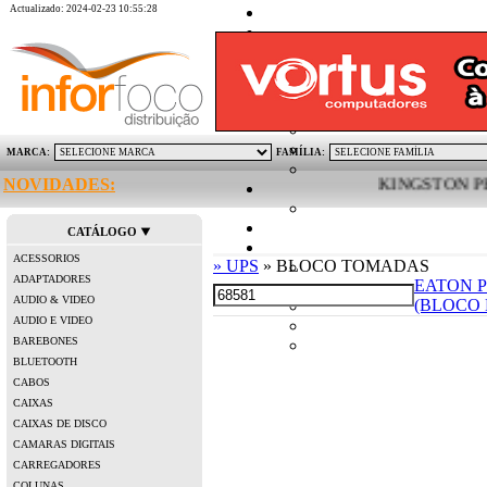
Actualizado: 2024-02-23 10:55:28
MARCA:
FAMÍLIA:
NOVIDADES:
KINGSTON PEN D
CATÁLOGO
ACESSORIOS
» UPS
» BLOCO TOMADAS
ADAPTADORES
EATON P
AUDIO & VIDEO
(BLOCO 
AUDIO E VIDEO
BAREBONES
BLUETOOTH
CABOS
CAIXAS
CAIXAS DE DISCO
CAMARAS DIGITAIS
CARREGADORES
COLUNAS