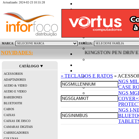
Actualizado: 2024-02-23 10:55:28
MARCA:
FAMÍLIA:
NOVIDADES:
KINGSTON PEN DRIVE MICR
CATÁLOGO
ACESSORIOS
» TECLADOS E RATOS
» ACESSO
ADAPTADORES
NGS MIL
AUDIO & VIDEO
CASE R
AUDIO E VIDEO
NGS MGL
BAREBONES
COVER+
BLUETOOTH
PROTEC
CABOS
NGS I-N
BLUETOO
CAIXAS
TABLET
CAIXAS DE DISCO
CAMARAS DIGITAIS
CARREGADORES
COLUNAS