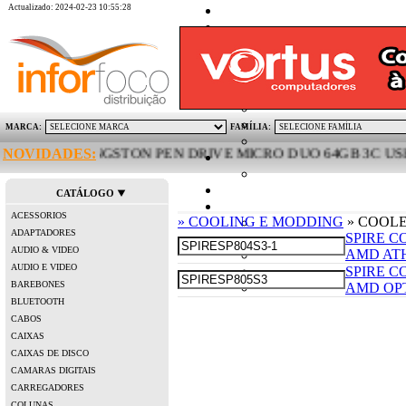
Actualizado: 2024-02-23 10:55:28
MARCA:
FAMÍLIA:
NOVIDADES:
KINGSTON PEN DRIVE MICRO DUO 64GB 3C USB-A U
CATÁLOGO
ACESSORIOS
» COOLING E MODDING
» COOL
ADAPTADORES
SPIRE C
AUDIO & VIDEO
AMD AT
AUDIO E VIDEO
SPIRE C
BAREBONES
AMD OPT
BLUETOOTH
CABOS
CAIXAS
CAIXAS DE DISCO
CAMARAS DIGITAIS
CARREGADORES
COLUNAS