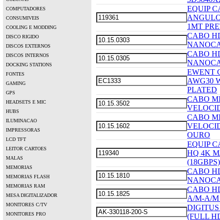
EQUIP C
COMPUTADORES
ANGULO 
CONSUMIVEIS
1MT PRE
COOLING E MODDING
CABO HD
DISCO RIGIDO
NANOCA
DISCOS EXTERNOS
CABO HD
DISCOS INTERNOS
NANOCA
DOCKING STATIONS
EWENT C
FONTES
AWG30 
GAMING
PLATED
GPS
CABO MI
HEADSETS E MIC
VELOCID
HUBS
CABO MI
ILUMINACAO
VELOCID
IMPRESSORAS
OURO
LCD TFT
EQUIP C
LEITOR CARTOES
HQ 4K M
MALAS
(18GBPS)
MEMORIAS
CABO HD
MEMORIAS FLASH
NANOCA
MEMORIAS RAM
CABO HD
MESA DIGITALIZADOR
A/M-A/M
MONITORES C/TV
DIGITUS
MONITORES PRO
(FULL H