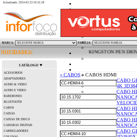
Actualizado: 2024-02-23 10:55:28
MARCA:
FAMÍLIA:
NOVIDADES:
KINGSTON PEN DRIVE MI
CATÁLOGO
ACESSORIOS
» CABOS
» CABOS HDMI
ADAPTADORES
CABO GE
AUDIO & VIDEO
4K 3D384
AUDIO E VIDEO
CABO HD
BAREBONES
NANOCA
BLUETOOTH
VELOCI
CABOS
CABO HD
NANOCA
CAIXAS
CABO HD
CAIXAS DE DISCO
NANOCA
CAMARAS DIGITAIS
CABO GE
CARREGADORES
3D3840X2
COLUNAS